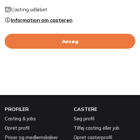
Casting udløbet
Information om casteren
Ansøg
PROFILER
CASTERE
Casting & jobs
Søg profil
Opret profil
Tilføj casting eller job
Priser og medlemskaber
Opret casterprofil