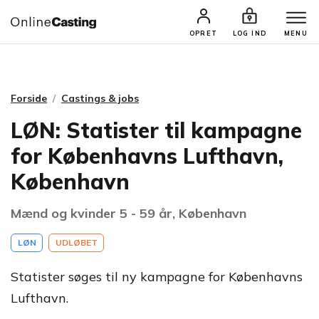
CASTINGS & JOBS
SØG PROFIL
OPRET
LOG IND
MENU
Forside
Castings & jobs
LØN: Statister til kampagne
for Københavns Lufthavn,
København
Mænd og kvinder 5 - 59 år, København
LØN
UDLØBET
Statister søges til ny kampagne for Københavns
Lufthavn.