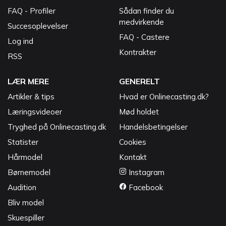
FAQ - Profiler
Sådan finder du
medvirkende
Succesoplevelser
FAQ - Castere
Log ind
Kontrakter
RSS
LÆR MERE
GENERELT
Artikler & tips
Hvad er Onlinecasting.dk?
Læringsvideoer
Mød holdet
Tryghed på Onlinecasting.dk
Handelsbetingelser
Statister
Cookies
Hårmodel
Kontakt
Børnemodel
Instagram
Audition
Facebook
Bliv model
Skuespiller