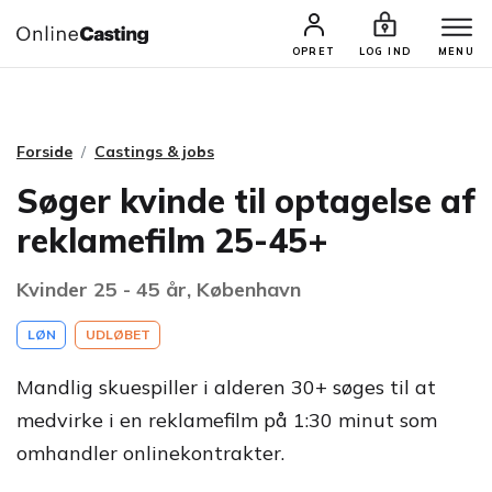
CASTINGS & JOBS
SØG PROFIL
OPRET
LOG IND
MENU
Forside
Castings & jobs
Søger kvinde til optagelse af
reklamefilm 25-45+
Kvinder 25 - 45 år, København
LØN
UDLØBET
Mandlig skuespiller i alderen 30+ søges til at
medvirke i en reklamefilm på 1:30 minut som
omhandler onlinekontrakter.