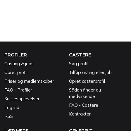
PROFILER
CASTERE
Casting & jobs
Søg profil
Opret profil
Tilføj casting eller job
Priser og medlemskaber
Opret casterprofil
FAQ - Profiler
Sådan finder du
medvirkende
Succesoplevelser
FAQ - Castere
Log ind
Kontrakter
RSS
LÆR MERE
GENERELT