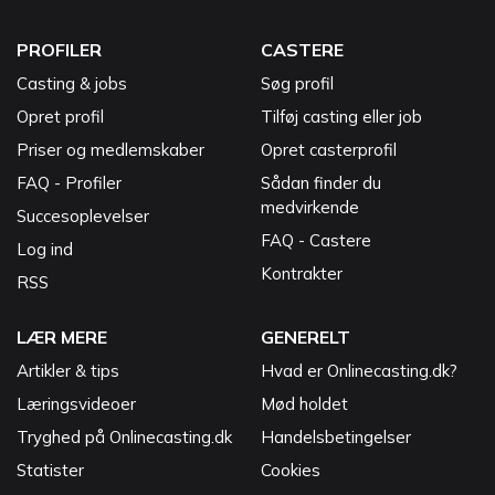
PROFILER
CASTERE
Casting & jobs
Søg profil
Opret profil
Tilføj casting eller job
Priser og medlemskaber
Opret casterprofil
FAQ - Profiler
Sådan finder du
medvirkende
Succesoplevelser
FAQ - Castere
Log ind
Kontrakter
RSS
LÆR MERE
GENERELT
Artikler & tips
Hvad er Onlinecasting.dk?
Læringsvideoer
Mød holdet
Tryghed på Onlinecasting.dk
Handelsbetingelser
Statister
Cookies