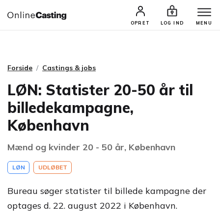
CASTINGS & JOBS
SØG PROFIL
OPRET
LOG IND
MENU
Forside
Castings & jobs
LØN: Statister 20-50 år til
billedekampagne,
København
Mænd og kvinder 20 - 50 år, København
LØN
UDLØBET
Bureau søger statister til billede kampagne der
optages d. 22. august 2022 i København.