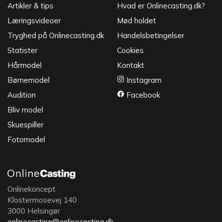
Artikler & tips
Hvad er Onlinecasting.dk?
Læringsvideoer
Mød holdet
Tryghed på Onlinecasting.dk
Handelsbetingelser
Statister
Cookies
Hårmodel
Kontakt
Børnemodel
Instagram
Audition
Facebook
Bliv model
Skuespiller
Fotomodel
Onlinekoncept
Klostermosevej 140
3000 Helsingør
onlinecasting@onlinecasting.dk