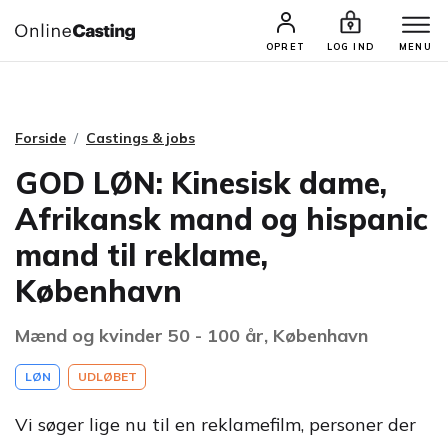
CASTINGS & JOBS
SØG PROFIL
OPRET
LOG IND
MENU
Forside
Castings & jobs
GOD LØN: Kinesisk dame,
Afrikansk mand og hispanic
mand til reklame,
København
Mænd og kvinder 50 - 100 år, København
LØN
UDLØBET
Vi søger lige nu til en reklamefilm, personer der