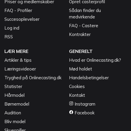
Priser og medlemskaber
Opret casterprofil
FAQ - Profiler
Sådan finder du
medvirkende
Succesoplevelser
FAQ - Castere
Log ind
Kontrakter
RSS
LÆR MERE
GENERELT
Artikler & tips
Hvad er Onlinecasting.dk?
Læringsvideoer
Mød holdet
Tryghed på Onlinecasting.dk
Handelsbetingelser
Statister
Cookies
Hårmodel
Kontakt
Børnemodel
Instagram
Audition
Facebook
Bliv model
Skuespiller