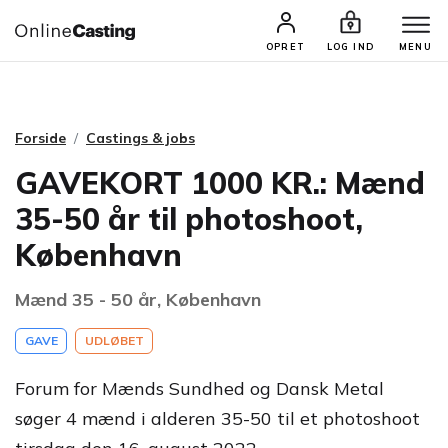
CASTINGS & JOBS
SØG PROFIL
OPRET
LOG IND
MENU
Forside
Castings & jobs
GAVEKORT 1000 KR.: Mænd
35-50 år til photoshoot,
København
Mænd 35 - 50 år, København
GAVE
UDLØBET
Forum for Mænds Sundhed og Dansk Metal
søger 4 mænd i alderen 35-50 til et photoshoot