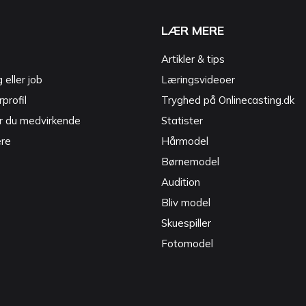
LÆR MERE
Artikler & tips
g eller job
Læringsvideoer
profil
Tryghed på Onlinecasting.dk
r du medvirkende
Statister
ere
Hårmodel
Børnemodel
Audition
Bliv model
Skuespiller
Fotomodel