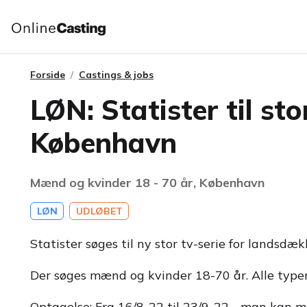
Forside
Castings & jobs
LØN: Statister til st
København
Mænd og kvinder 18 - 70 år, København
LØN
UDLØBET
Statister søges til ny stor tv-serie for landsdæ
Der søges mænd og kvinder 18-70 år. Alle typer
Optagelse: Fra 16/8-22 til 23/9-22 - man kan m