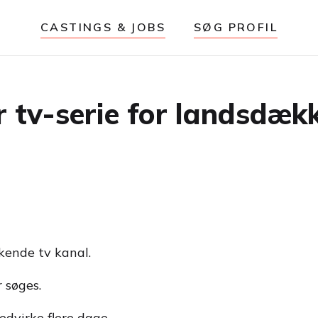
CASTINGS & JOBS
SØG PROFIL
or tv-serie for landsdæk
kkende tv kanal.
 søges.
edvirke flere dage.