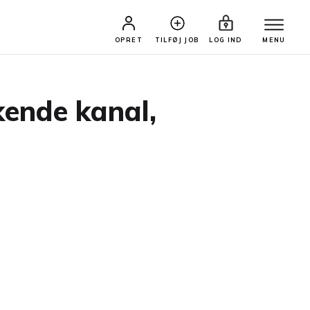
OPRET
TILFØJ JOB
LOG IND
MENU
kende kanal,