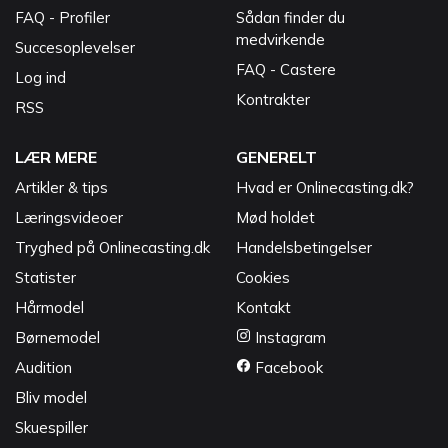
FAQ - Profiler
Sådan finder du
medvirkende
Succesoplevelser
FAQ - Castere
Log ind
Kontrakter
RSS
LÆR MERE
GENERELT
Artikler & tips
Hvad er Onlinecasting.dk?
Læringsvideoer
Mød holdet
Tryghed på Onlinecasting.dk
Handelsbetingelser
Statister
Cookies
Hårmodel
Kontakt
Børnemodel
Instagram
Audition
Facebook
Bliv model
Skuespiller