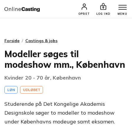
CASTINGS & JOBS
SØG PROFIL
OPRET
LOG IND
MENU
Forside
Castings & jobs
Modeller søges til
modeshow mm., København
Kvinder 20 - 70 år, København
LØN
UDLØBET
Studerende på Det Kongelige Akademis
Designskole søger to modeller to modeshow
under Københavns modeuge samt eksamen.