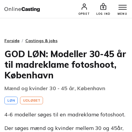
CASTINGS & JOBS
SØG PROFIL
OPRET
LOG IND
MENU
Forside
Castings & jobs
GOD LØN: Modeller 30-45 år
til madreklame fotoshoot,
København
Mænd og kvinder 30 - 45 år, København
LØN
UDLØBET
4-6 modeller søges til en madreklame fotoshoot.
Der søges mænd og kvinder mellem 30 og 45år,