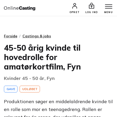
CASTINGS & JOBS
SØG PROFIL
OPRET
LOG IND
MENU
Forside
Castings & jobs
45-50 årig kvinde til
hovedrolle for
amatørkortfilm, Fyn
Kvinder 45 - 50 år, Fyn
GAVE
UDLØBET
Produktionen søger en middelaldrende kvinde til
en rolle som mor en teenagedreng. Rollen er