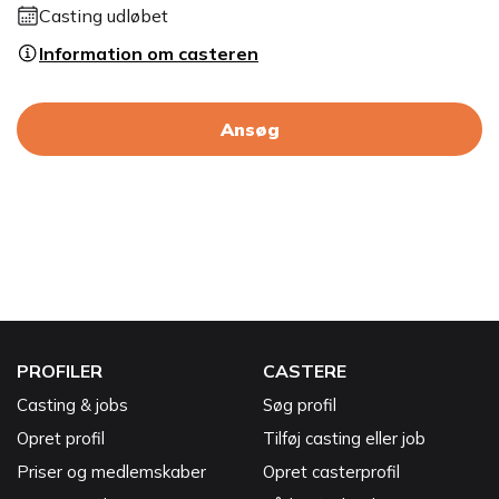
Casting udløbet
Information om casteren
Ansøg
PROFILER
CASTERE
Casting & jobs
Søg profil
Opret profil
Tilføj casting eller job
Priser og medlemskaber
Opret casterprofil