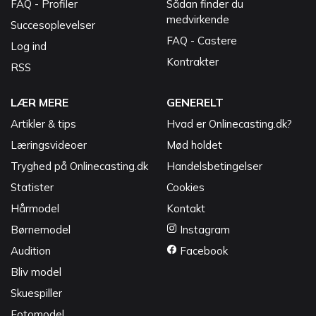
FAQ - Profiler
Sådan finder du
medvirkende
Succesoplevelser
FAQ - Castere
Log ind
Kontrakter
RSS
LÆR MERE
GENERELT
Artikler & tips
Hvad er Onlinecasting.dk?
Læringsvideoer
Mød holdet
Tryghed på Onlinecasting.dk
Handelsbetingelser
Statister
Cookies
Hårmodel
Kontakt
Børnemodel
Instagram
Audition
Facebook
Bliv model
Skuespiller
Fotomodel