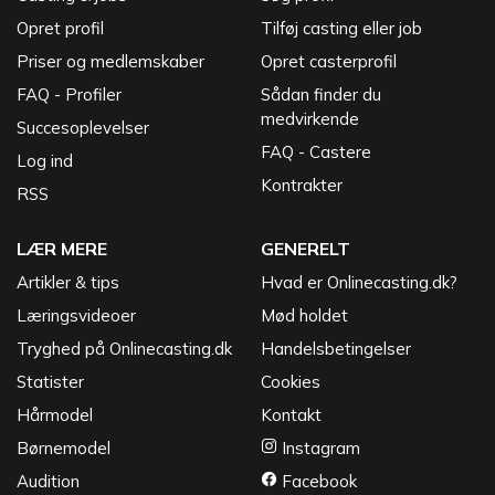
Opret profil
Tilføj casting eller job
Priser og medlemskaber
Opret casterprofil
FAQ - Profiler
Sådan finder du
medvirkende
Succesoplevelser
FAQ - Castere
Log ind
Kontrakter
RSS
LÆR MERE
GENERELT
Artikler & tips
Hvad er Onlinecasting.dk?
Læringsvideoer
Mød holdet
Tryghed på Onlinecasting.dk
Handelsbetingelser
Statister
Cookies
Hårmodel
Kontakt
Børnemodel
Instagram
Audition
Facebook