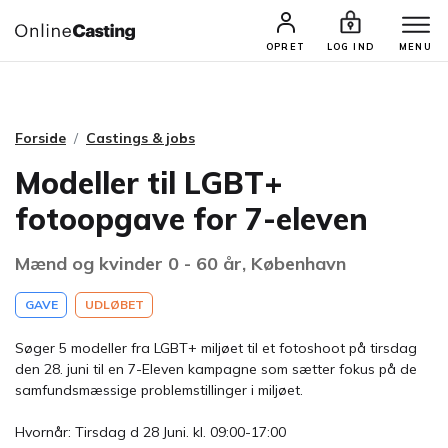
CASTINGS & JOBS
SØG PROFIL
OPRET
LOG IND
MENU
Forside
Castings & jobs
Modeller til LGBT+
fotoopgave for 7-eleven
Mænd og kvinder 0 - 60 år, København
GAVE
UDLØBET
Søger 5 modeller fra LGBT+ miljøet til et fotoshoot på tirsdag
den 28. juni til en 7-Eleven kampagne som sætter fokus på de
samfundsmæssige problemstillinger i miljøet.
Hvornår: Tirsdag d 28 Juni. kl. 09:00-17:00