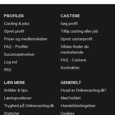
PROFILER
CASTERE
Casting & jobs
Søg profil
Opret profil
Tilføj casting eller job
Priser og medlemskaber
Opret casterprofil
FAQ - Profiler
Sådan finder du
medvirkende
Succesoplevelser
FAQ - Castere
Log ind
Kontrakter
RSS
LÆR MERE
GENERELT
Artikler & tips
Hvad er Onlinecasting.dk?
Læringsvideoer
Mød holdet
Tryghed på Onlinecasting.dk
Handelsbetingelser
Statister
Cookies