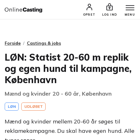
CASTINGS & JOBS
SØG PROFIL
OPRET
LOG IND
MENU
Forside
Castings & jobs
LØN: Statist 20-60 m replik
og egen hund til kampagne,
København
Mænd og kvinder 20 - 60 år, København
LØN
UDLØBET
Mænd og kvinder mellem 20-60 år søges til
reklamekampagne. Du skal have egen hund. Alle