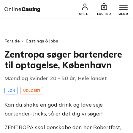
CASTINGS & JOBS
SØG PROFIL
OPRET
LOG IND
MENU
Forside
Castings & jobs
Zentropa søger bartendere
til optagelse, København
Mænd og kvinder 20 - 50 år, Hele landet
LØN
UDLØBET
Kan du shake en god drink og lave seje
bartender-tricks, så er det dig vi søger!
ZENTROPA skal genskabe den her Robertfest,