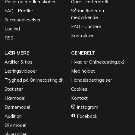
Priser og medlemskaber
Opret casterprofil
FAQ - Profiler
Sådan finder du
medvirkende
Succesoplevelser
FAQ - Castere
Log ind
Kontrakter
RSS
LÆR MERE
GENERELT
Artikler & tips
Hvad er Onlinecasting.dk?
Læringsvideoer
Mød holdet
Tryghed på Onlinecasting.dk
Handelsbetingelser
Statister
Cookies
Hårmodel
Kontakt
Børnemodel
Instagram
Audition
Facebook
Bliv model
Skuespiller