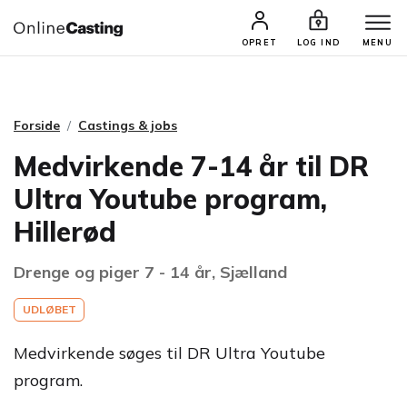
CASTINGS & JOBS
SØG PROFIL
OPRET
LOG IND
MENU
Forside
Castings & jobs
Medvirkende 7-14 år til DR
Ultra Youtube program,
Hillerød
Drenge og piger 7 - 14 år, Sjælland
UDLØBET
Medvirkende søges til DR Ultra Youtube
program.