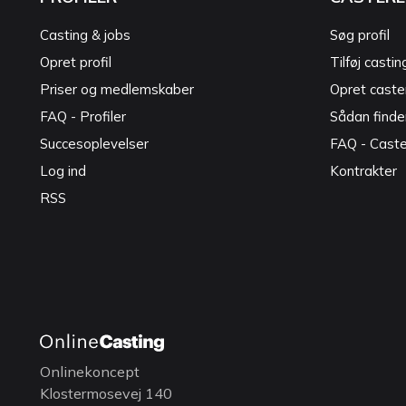
Casting & jobs
Søg profil
Opret profil
Tilføj castin
Priser og medlemskaber
Opret caster
FAQ - Profiler
Sådan finde
Succesoplevelser
FAQ - Cast
Log ind
Kontrakter
RSS
Onlinekoncept
Klostermosevej 140