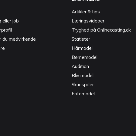
Artikler & tips
g eller job
Læringsvideoer
profil
Tryghed på Onlinecasting.dk
r du medvirkende
Statister
ere
Hårmodel
Børnemodel
Audition
Bliv model
Skuespiller
Fotomodel