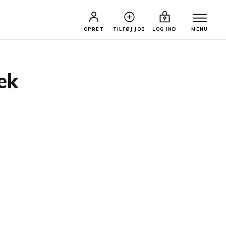
OPRET
TILFØJ JOB
LOG IND
MENU
æk