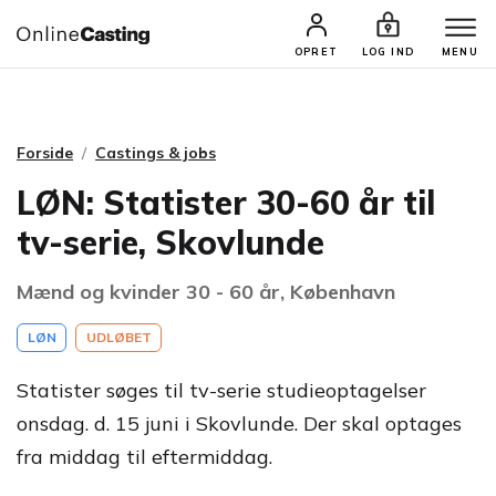
CASTINGS & JOBS
SØG PROFIL
OPRET
LOG IND
MENU
Forside
Castings & jobs
LØN: Statister 30-60 år til
tv-serie, Skovlunde
Mænd og kvinder 30 - 60 år, København
LØN
UDLØBET
Statister søges til tv-serie studieoptagelser
onsdag. d. 15 juni i Skovlunde. Der skal optages
fra middag til eftermiddag.