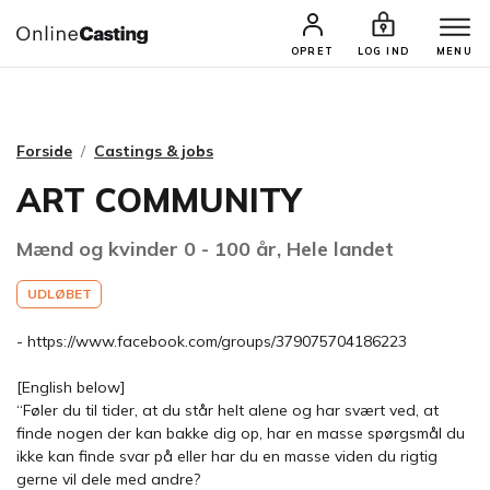
CASTINGS & JOBS
SØG PROFIL
OPRET
LOG IND
MENU
Forside
Castings & jobs
ART COMMUNITY
Mænd og kvinder 0 - 100 år, Hele landet
UDLØBET
- https://www.facebook.com/groups/379075704186223
[English below]
“Føler du til tider, at du står helt alene og har svært ved, at
finde nogen der kan bakke dig op, har en masse spørgsmål du
ikke kan finde svar på eller har du en masse viden du rigtig
gerne vil dele med andre?