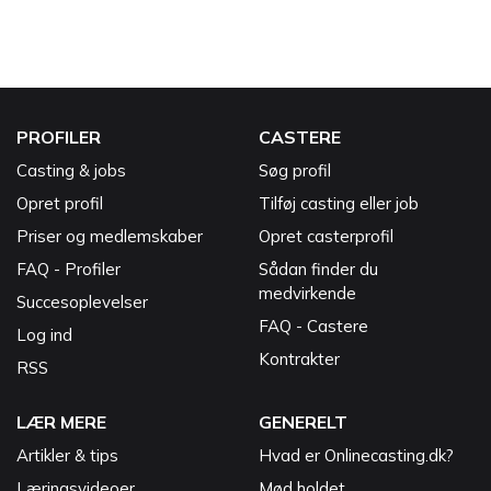
PROFILER
CASTERE
Casting & jobs
Søg profil
Opret profil
Tilføj casting eller job
Priser og medlemskaber
Opret casterprofil
FAQ - Profiler
Sådan finder du
medvirkende
Succesoplevelser
FAQ - Castere
Log ind
Kontrakter
RSS
LÆR MERE
GENERELT
Artikler & tips
Hvad er Onlinecasting.dk?
Læringsvideoer
Mød holdet