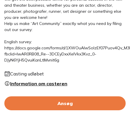
and theater business, whether you are an actor, director,
producer, photografer, runner, set designer or something else
you are welcome here!
Help us make “Art Community” exactly what you need by filing
out our survey:
English survey:
https://docs.google.com/forms/d/1XWOuAIwSoIzEf07Puov4Qv_M
fbclid=IwAR0RB08_Re--3DCEyDxxXeIVkx3Kvz_0-
DJyN6YjH5QvuiKanLtIMvnit6g
Casting udløbet
Information om casteren
Ansøg