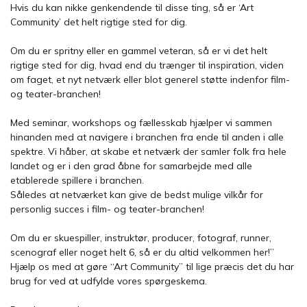
Hvis du kan nikke genkendende til disse ting, så er ‘Art
Community’ det helt rigtige sted for dig.
Om du er spritny eller en gammel veteran, så er vi det helt
rigtige sted for dig, hvad end du trænger til inspiration, viden
om faget, et nyt netværk eller blot generel støtte indenfor film-
og teater-branchen!
Med seminar, workshops og fællesskab hjælper vi sammen
hinanden med at navigere i branchen fra ende til anden i alle
spektre. Vi håber, at skabe et netværk der samler folk fra hele
landet og er i den grad åbne for samarbejde med alle
etablerede spillere i branchen.
Således at netværket kan give de bedst mulige vilkår for
personlig succes i film- og teater-branchen!
Om du er skuespiller, instruktør, producer, fotograf, runner,
scenograf eller noget helt 6, så er du altid velkommen her!”
Hjælp os med at gøre “Art Community” til lige præcis det du har
brug for ved at udfylde vores spørgeskema.