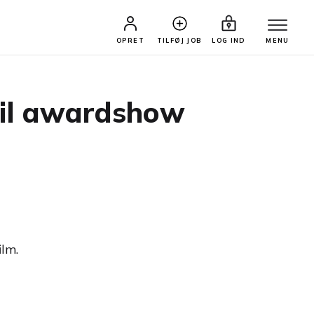
OPRET
TILFØJ JOB
LOG IND
MENU
til awardshow
ilm.