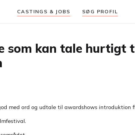
CASTINGS & JOBS
SØG PROFIL
 som kan tale hurtigt 
n
 god med ord og udtale til awardshows introduktion f
lmfestival.
nsområdet.