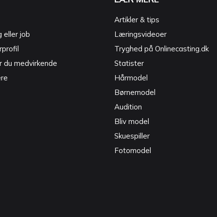
Artikler & tips
g eller job
Læringsvideoer
profil
Tryghed på Onlinecasting.dk
r du medvirkende
Statister
ere
Hårmodel
Børnemodel
Audition
Bliv model
Skuespiller
Fotomodel