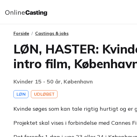
Forside
Castings & jobs
LØN, HASTER: Kvinde
intro film, Københav
Kvinder 15 - 50 år, København
LØN
UDLØBET
Kvinde søges som kan tale rigtig hurtigt og er
Projektet skal vises i forbindelse med Cannes Fi
Det foregår 1 dag i uge 23 eller 24 i Københav