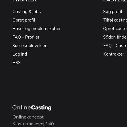
Casting & jobs
Søg profil
Opret profil
Tilføj castin
Priser og medlemskaber
Opret caster
FAQ - Profiler
Sådan finde
Succesoplevelser
FAQ - Cast
Log ind
Kontrakter
RSS
Onlinekoncept
Klostermosevej 140