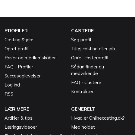
PROFILER
CASTERE
Casting & jobs
Søg profil
Opret profil
Tilføj casting eller job
Priser og medlemskaber
Opret casterprofil
FAQ - Profiler
Sådan finder du
medvirkende
Succesoplevelser
FAQ - Castere
Log ind
Kontrakter
RSS
LÆR MERE
GENERELT
Artikler & tips
Hvad er Onlinecasting.dk?
Læringsvideoer
Mød holdet