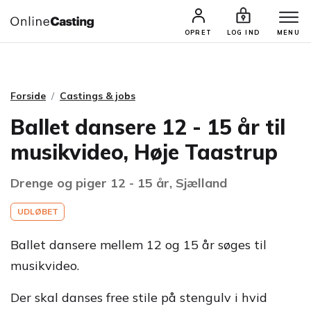
CASTINGS & JOBS
SØG PROFIL
OPRET
LOG IND
MENU
Forside
Castings & jobs
Ballet dansere 12 - 15 år til
musikvideo, Høje Taastrup
Drenge og piger 12 - 15 år, Sjælland
UDLØBET
Ballet dansere mellem 12 og 15 år søges til
musikvideo.
Der skal danses free stile på stengulv i hvid