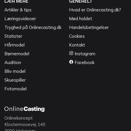
LÆR MERE
GENERELT
Artikler & tips
Hvad er Onlinecasting.dk?
Læringsvideoer
Mød holdet
Tryghed på Onlinecasting.dk
Handelsbetingelser
Statister
Cookies
Hårmodel
Kontakt
Børnemodel
Instagram
Audition
Facebook
Bliv model
Skuespiller
Fotomodel
Onlinekoncept
Klostermosevej 140
3000 Helsingør