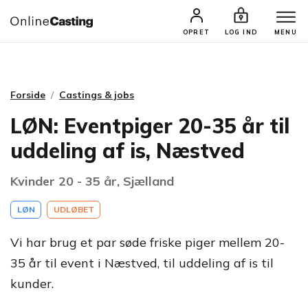
CASTINGS & JOBS
SØG PROFIL
OPRET
LOG IND
MENU
Forside
Castings & jobs
LØN: Eventpiger 20-35 år til
uddeling af is, Næstved
Kvinder 20 - 35 år, Sjælland
LØN
UDLØBET
Vi har brug et par søde friske piger mellem 20-
35 år til event i Næstved, til uddeling af is til
kunder.