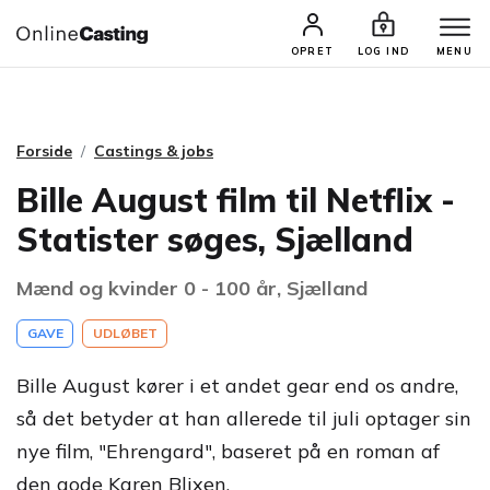
CASTINGS & JOBS
SØG PROFIL
OPRET
LOG IND
MENU
Forside
Castings & jobs
Bille August film til Netflix -
Statister søges, Sjælland
Mænd og kvinder 0 - 100 år, Sjælland
GAVE
UDLØBET
Bille August kører i et andet gear end os andre,
så det betyder at han allerede til juli optager sin
nye film, "Ehrengard", baseret på en roman af
den gode Karen Blixen.