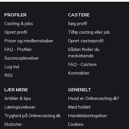
PROFILER
CASTERE
Casting & jobs
Søg profil
Opret profil
Tilføj casting eller job
Priser og medlemskaber
Opret casterprofil
FAQ - Profiler
Sådan finder du
medvirkende
Succesoplevelser
FAQ - Castere
Log ind
Kontrakter
RSS
LÆR MERE
GENERELT
Artikler & tips
Hvad er Onlinecasting.dk?
Læringsvideoer
Mød holdet
Tryghed på Onlinecasting.dk
Handelsbetingelser
Statister
Cookies