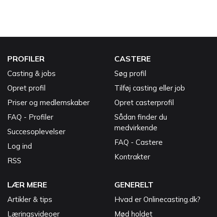
PROFILER
CASTERE
Casting & jobs
Søg profil
Opret profil
Tilføj casting eller job
Priser og medlemskaber
Opret casterprofil
FAQ - Profiler
Sådan finder du
medvirkende
Succesoplevelser
FAQ - Castere
Log ind
Kontrakter
RSS
LÆR MERE
GENERELT
Artikler & tips
Hvad er Onlinecasting.dk?
Læringsvideoer
Mød holdet