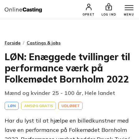
CASTINGS & JOBS
SØG PROFIL
OPRET
LOG IND
MENU
Forside
Castings & jobs
LØN: Enæggede tvillinger til
performance værk på
Folkemødet Bornholm 2022
Mænd og kvinder 25 - 100 år, Hele landet
LØN
ANSØG GRATIS
UDLØBET
Har du lyst til at hjælpe en billedkunstner med
lave en performance på Folkemødet Bornholm