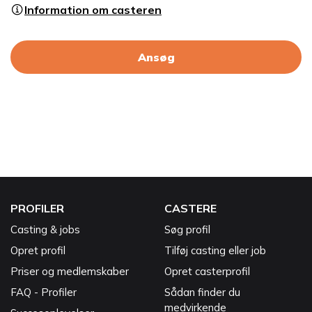
Information om casteren
Ansøg
PROFILER
CASTERE
Casting & jobs
Søg profil
Opret profil
Tilføj casting eller job
Priser og medlemskaber
Opret casterprofil
FAQ - Profiler
Sådan finder du
medvirkende