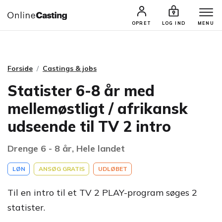
CASTINGS & JOBS
SØG PROFIL
OPRET
LOG IND
MENU
Forside
Castings & jobs
Statister 6-8 år med
mellemøstligt / afrikansk
udseende til TV 2 intro
Drenge 6 - 8 år, Hele landet
LØN
ANSØG GRATIS
UDLØBET
Til en intro til et TV 2 PLAY-program søges 2
statister.