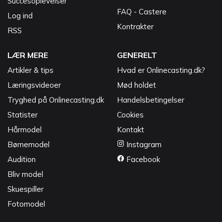
Succesoplevelser
FAQ - Castere
Log ind
Kontrakter
RSS
LÆR MERE
GENERELT
Artikler & tips
Hvad er Onlinecasting.dk?
Læringsvideoer
Mød holdet
Tryghed på Onlinecasting.dk
Handelsbetingelser
Statister
Cookies
Hårmodel
Kontakt
Børnemodel
Instagram
Audition
Facebook
Bliv model
Skuespiller
Fotomodel