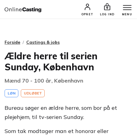
CASTINGS & JOBS
SØG PROFIL
OPRET
LOG IND
MENU
Forside
Castings & jobs
Ældre herre til serien
Sunday, København
Mænd 70 - 100 år, København
LØN
UDLØBET
Bureau søger en ældre herre, som bor på et
plejehjem, til tv-serien Sunday.
Som tak modtager man et honorar eller