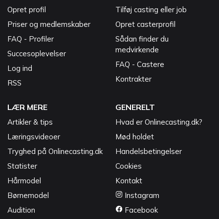
Opret profil
Tilføj casting eller job
Priser og medlemskaber
Opret casterprofil
FAQ - Profiler
Sådan finder du
medvirkende
Succesoplevelser
FAQ - Castere
Log ind
Kontrakter
RSS
LÆR MERE
GENERELT
Artikler & tips
Hvad er Onlinecasting.dk?
Læringsvideoer
Mød holdet
Tryghed på Onlinecasting.dk
Handelsbetingelser
Statister
Cookies
Hårmodel
Kontakt
Børnemodel
Instagram
Audition
Facebook