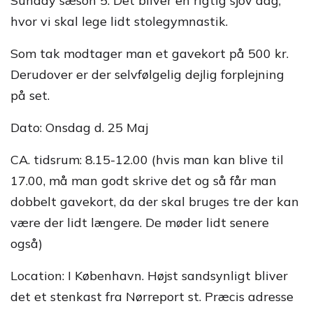
Sunday sæson 5. Det bliver en rigtig sjov dag,
hvor vi skal lege lidt stolegymnastik.
Som tak modtager man et gavekort på 500 kr.
Derudover er der selvfølgelig dejlig forplejning
på set.
Dato: Onsdag d. 25 Maj
CA. tidsrum: 8.15-12.00 (hvis man kan blive til
17.00, må man godt skrive det og så får man
dobbelt gavekort, da der skal bruges tre der kan
være der lidt længere. De møder lidt senere
også)
Location: I København. Højst sandsynligt bliver
det et stenkast fra Nørreport st. Præcis adresse