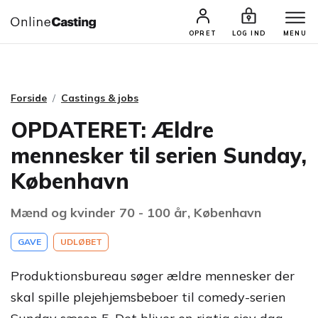
CASTINGS & JOBS
SØG PROFIL
OPRET
LOG IND
MENU
Forside
Castings & jobs
OPDATERET: Ældre
mennesker til serien Sunday,
København
Mænd og kvinder 70 - 100 år, København
GAVE
UDLØBET
Produktionsbureau søger ældre mennesker der
skal spille plejehjemsbeboer til comedy-serien