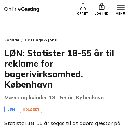
CASTINGS & JOBS
SØG PROFIL
OPRET
LOG IND
MENU
Forside
Castings & jobs
LØN: Statister 18-55 år til
reklame for
bagerivirksomhed,
København
Mænd og kvinder 18 - 55 år, København
LØN
UDLØBET
Statister 18-55 år søges til at agere gæster på