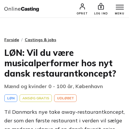
CASTINGS & JOBS
SØG PROFIL
OPRET
LOG IND
MENU
Forside
Castings & jobs
LØN: Vil du være
musicalperformer hos nyt
dansk restaurantkoncept?
Mænd og kvinder 0 - 100 år, København
LØN
ANSØG GRATIS
UDLØBET
Til Danmarks nye take away-restaurantkoncept,
der som den første restaurant i verden vil sælge