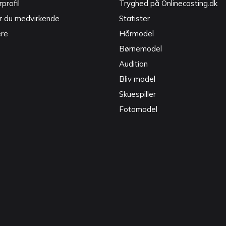
profil
Tryghed på Onlinecasting.dk
r du medvirkende
Statister
ere
Hårmodel
Børnemodel
Audition
Bliv model
Skuespiller
Fotomodel