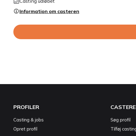
Casting udløbet
Information om casteren
PROFILER
CASTERE
Casting & jobs
Søg profil
Opret profil
Tilføj castin