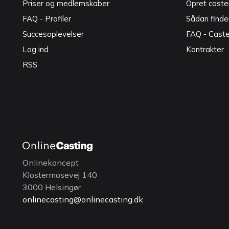
Priser og medlemskaber
Opret caster
FAQ - Profiler
Sådan finde
Succesoplevelser
FAQ - Cast
Log ind
Kontrakter
RSS
Onlinekoncept
Klostermosevej 140
3000 Helsingør
onlinecasting@onlinecasting.dk