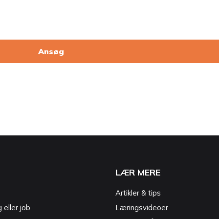
Ansøg
LÆR MERE
Artikler & tips
g eller job
Læringsvideoer