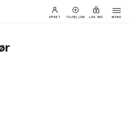
OPRET
TILFØJ JOB
LOG IND
MENU
ør