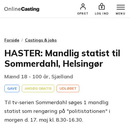
CASTINGS & JOBS
SØG PROFIL
OPRET
LOG IND
MENU
Forside
Castings & jobs
HASTER: Mandlig statist til
Sommerdahl, Helsingør
Mænd 18 - 100 år, Sjælland
GAVE
ANSØG GRATIS
UDLØBET
Til tv-serien Sommerdahl søges 1 mandlig
statist som rengøring på "politistationen" i
morgen d. 17. maj kl. 8.30-16.30.