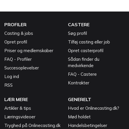
PROFILER
CASTERE
Casting & jobs
Søg profil
Opret profil
Tilføj casting eller job
Priser og medlemskaber
Opret casterprofil
FAQ - Profiler
Sådan finder du
medvirkende
Succesoplevelser
FAQ - Castere
Log ind
Kontrakter
RSS
LÆR MERE
GENERELT
Artikler & tips
Hvad er Onlinecasting.dk?
Læringsvideoer
Mød holdet
Tryghed på Onlinecasting.dk
Handelsbetingelser