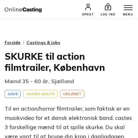
CASTINGS & JOBS
SØG PROFIL
OPRET
LOG IND
MENU
Forside
Castings & jobs
SKURKE til action
filmtrailer, København
Mænd 35 - 60 år, Sjælland
GAVE
ANSØG GRATIS
UDLØBET
Til en action/horror filmtrailer, som faktisk er en
musikvideo for et dansk elektronisk band, castes
3 forskellige mænd til at spille skurke. Du skal
være vant til at bruge din krop i dagligdagen.