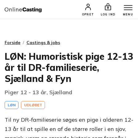
CASTINGS & JOBS
SØG PROFIL
OPRET
LOG IND
MENU
Forside
Castings & jobs
LØN: Humoristisk pige 12-13
år til DR-familieserie,
Sjælland & Fyn
Piger 12 - 13 år, Sjælland
LØN
UDLØBET
Til ny DR-familieserie søges en pige i alderen 12-
13 år til at spille en af de større roller i en sjov,