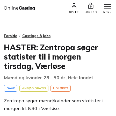
CASTINGS & JOBS
SØG PROFIL
OPRET
LOG IND
MENU
Forside
Castings & jobs
HASTER: Zentropa søger
statister til i morgen
tirsdag, Værløse
Mænd og kvinder 28 - 50 år, Hele landet
GAVE
ANSØG GRATIS
UDLØBET
Zentropa søger mænd/kvinder som statister i
morgen kl. 8.30 i Værløse.