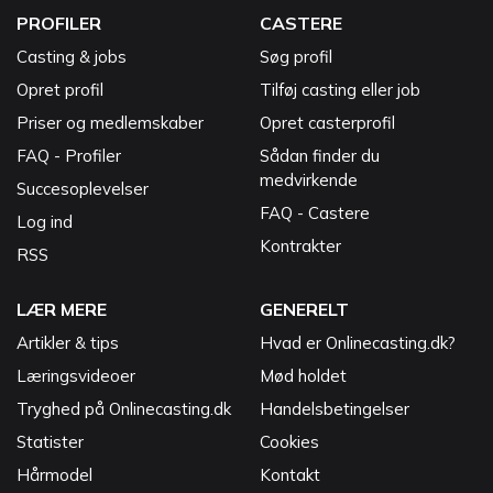
PROFILER
CASTERE
Casting & jobs
Søg profil
Opret profil
Tilføj casting eller job
Priser og medlemskaber
Opret casterprofil
FAQ - Profiler
Sådan finder du
medvirkende
Succesoplevelser
FAQ - Castere
Log ind
Kontrakter
RSS
LÆR MERE
GENERELT
Artikler & tips
Hvad er Onlinecasting.dk?
Læringsvideoer
Mød holdet
Tryghed på Onlinecasting.dk
Handelsbetingelser
Statister
Cookies
Hårmodel
Kontakt