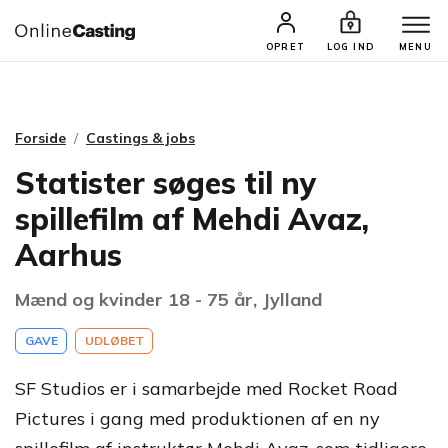
CASTINGS & JOBS
SØG PROFIL
OPRET
LOG IND
MENU
Forside
Castings & jobs
Statister søges til ny
spillefilm af Mehdi Avaz,
Aarhus
Mænd og kvinder 18 - 75 år, Jylland
GAVE
UDLØBET
SF Studios er i samarbejde med Rocket Road
Pictures i gang med produktionen af en ny