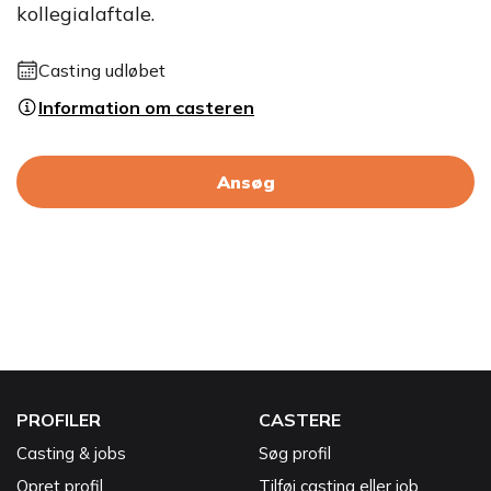
kollegialaftale.
Casting udløbet
Information om casteren
Ansøg
PROFILER
CASTERE
Casting & jobs
Søg profil
Opret profil
Tilføj casting eller job