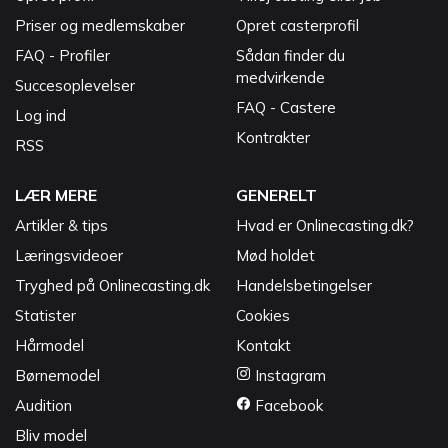
Priser og medlemskaber
Opret casterprofil
FAQ - Profiler
Sådan finder du
medvirkende
Succesoplevelser
FAQ - Castere
Log ind
Kontrakter
RSS
LÆR MERE
GENERELT
Artikler & tips
Hvad er Onlinecasting.dk?
Læringsvideoer
Mød holdet
Tryghed på Onlinecasting.dk
Handelsbetingelser
Statister
Cookies
Hårmodel
Kontakt
Børnemodel
Instagram
Audition
Facebook
Bliv model