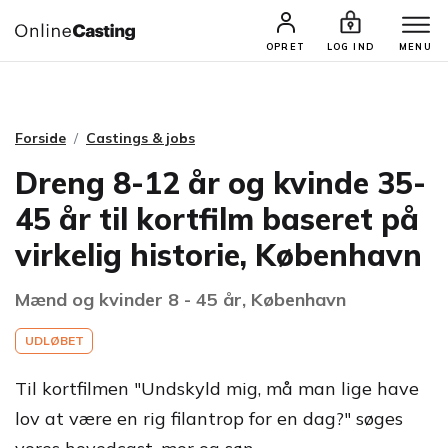
CASTINGS & JOBS
SØG PROFIL
OPRET
LOG IND
MENU
Forside
Castings & jobs
Dreng 8-12 år og kvinde 35-
45 år til kortfilm baseret på
virkelig historie, København
Mænd og kvinder 8 - 45 år, København
UDLØBET
Til kortfilmen "Undskyld mig, må man lige have
lov at være en rig filantrop for en dag?" søges