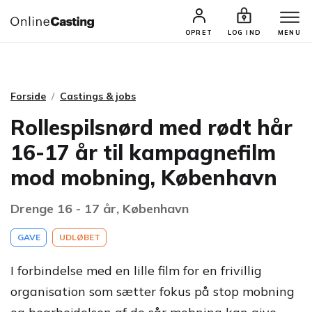
CASTINGS & JOBS
SØG PROFIL
OPRET
LOG IND
MENU
Forside
Castings & jobs
Rollespilsnørd med rødt hår
16-17 år til kampagnefilm
mod mobning, København
Drenge 16 - 17 år, København
GAVE
UDLØBET
I forbindelse med en lille film for en frivillig
organisation som sætter fokus på stop mobning