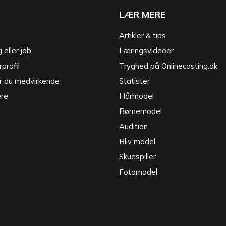
LÆR MERE
Artikler & tips
g eller job
Læringsvideoer
profil
Tryghed på Onlinecasting.dk
r du medvirkende
Statister
ere
Hårmodel
Børnemodel
Audition
Bliv model
Skuespiller
Fotomodel