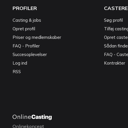
PROFILER
CASTERE
Casting & jobs
Søg profil
Opret profil
Tilføj castin
Priser og medlemskaber
Opret caster
FAQ - Profiler
Sådan finde
Succesoplevelser
FAQ - Cast
Log ind
Kontrakter
RSS
Onlinekoncept