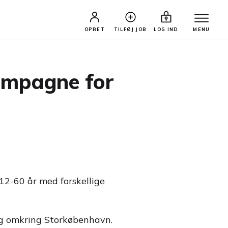
OPRET
TILFØJ JOB
LOG IND
MENU
 kampagne for
 12-60 år med forskellige
 og omkring Storkøbenhavn.