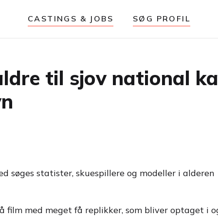
CASTINGS & JOBS
SØG PROFIL
 aldre til sjov national
vn
 søges statister, skuespillere og modeller i alderen
må film med meget få replikker, som bliver optaget i