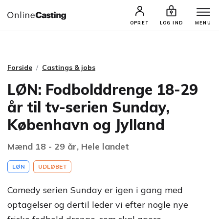
CASTINGS & JOBS
SØG PROFIL
OPRET
LOG IND
MENU
Forside
Castings & jobs
LØN: Fodbolddrenge 18-29
år til tv-serien Sunday,
København og Jylland
Mænd 18 - 29 år, Hele landet
LØN
UDLØBET
Comedy serien Sunday er igen i gang med
optagelser og dertil leder vi efter nogle nye