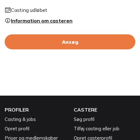
Casting udløbet
Information om casteren
Ansøg
PROFILER
CASTERE
Casting & jobs
Søg profil
Opret profil
Tilføj casting eller job
Priser og medlemskaber
Opret casterprofil