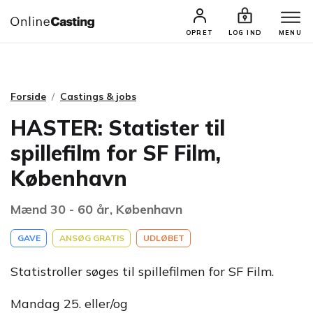
CASTINGS & JOBS
SØG PROFIL
OPRET
LOG IND
MENU
Forside
Castings & jobs
HASTER: Statister til
spillefilm for SF Film,
København
Mænd 30 - 60 år, København
GAVE
ANSØG GRATIS
UDLØBET
Statistroller søges til spillefilmen for SF Film.
Mandag 25. eller/og