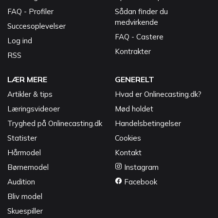
FAQ - Profiler
Sådan finder du
medvirkende
Succesoplevelser
FAQ - Castere
Log ind
Kontrakter
RSS
LÆR MERE
GENERELT
Artikler & tips
Hvad er Onlinecasting.dk?
Læringsvideoer
Mød holdet
Tryghed på Onlinecasting.dk
Handelsbetingelser
Statister
Cookies
Hårmodel
Kontakt
Børnemodel
Instagram
Audition
Facebook
Bliv model
Skuespiller