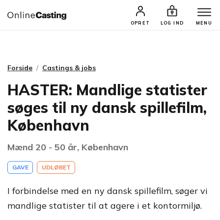
CASTINGS & JOBS
SØG PROFIL
OPRET
LOG IND
MENU
Forside
Castings & jobs
HASTER: Mandlige statister
søges til ny dansk spillefilm,
København
Mænd 20 - 50 år, København
GAVE
UDLØBET
I forbindelse med en ny dansk spillefilm, søger vi
mandlige statister til at agere i et kontormiljø.