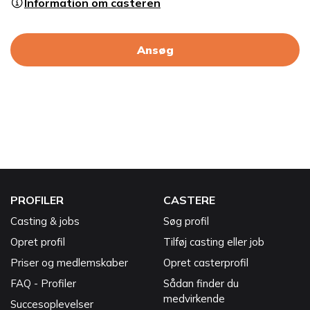
Information om casteren
Ansøg
PROFILER
CASTERE
Casting & jobs
Søg profil
Opret profil
Tilføj casting eller job
Priser og medlemskaber
Opret casterprofil
FAQ - Profiler
Sådan finder du
medvirkende
Succesoplevelser