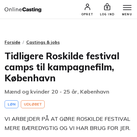
CASTINGS & JOBS
SØG PROFIL
OPRET
LOG IND
MENU
Forside
Castings & jobs
Tidligere Roskilde festival
camps til kampagnefilm,
København
Mænd og kvinder 20 - 25 år, København
LØN
UDLØBET
VI ARBEJDER PÅ AT GØRE ROSKILDE FESTIVAL
MERE BÆREDYGTIG OG VI HAR BRUG FOR JER.