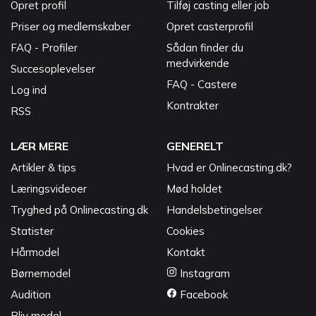
Opret profil
Tilføj casting eller job
Priser og medlemskaber
Opret casterprofil
FAQ - Profiler
Sådan finder du
medvirkende
Succesoplevelser
FAQ - Castere
Log ind
Kontrakter
RSS
LÆR MERE
GENERELT
Artikler & tips
Hvad er Onlinecasting.dk?
Læringsvideoer
Mød holdet
Tryghed på Onlinecasting.dk
Handelsbetingelser
Statister
Cookies
Hårmodel
Kontakt
Børnemodel
Instagram
Audition
Facebook
Bliv model