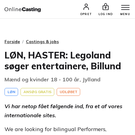
CASTINGS & JOBS
SØG PROFIL
OPRET
LOG IND
MENU
Forside
Castings & jobs
LØN, HASTER: Legoland
søger entertainere, Billund
Mænd og kvinder 18 - 100 år, Jylland
LØN
ANSØG GRATIS
UDLØBET
Vi har netop fået følgende ind, fra et af vores
internationale sites.
We are looking for bilingual Performers,