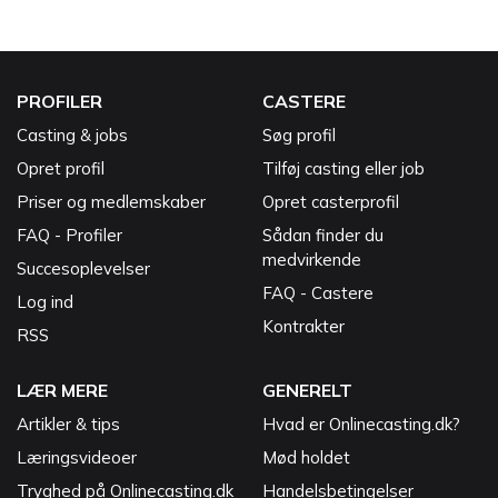
PROFILER
CASTERE
Casting & jobs
Søg profil
Opret profil
Tilføj casting eller job
Priser og medlemskaber
Opret casterprofil
FAQ - Profiler
Sådan finder du
medvirkende
Succesoplevelser
FAQ - Castere
Log ind
Kontrakter
RSS
LÆR MERE
GENERELT
Artikler & tips
Hvad er Onlinecasting.dk?
Læringsvideoer
Mød holdet
Tryghed på Onlinecasting.dk
Handelsbetingelser