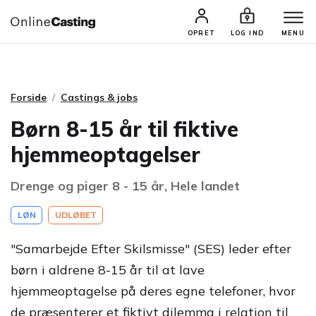
CASTINGS & JOBS
SØG PROFIL
OPRET
LOG IND
MENU
Forside
Castings & jobs
Børn 8-15 år til fiktive
hjemmeoptagelser
Drenge og piger 8 - 15 år, Hele landet
LØN
UDLØBET
"Samarbejde Efter Skilsmisse" (SES) leder efter
børn i aldrene 8-15 år til at lave
hjemmeoptagelse på deres egne telefoner, hvor
de præsenterer et fiktivt dilemma i relation til