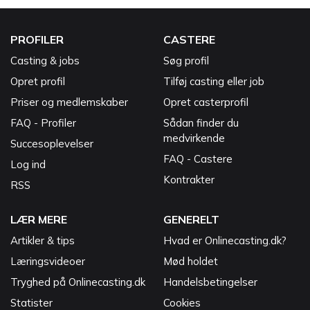
PROFILER
CASTERE
Casting & jobs
Søg profil
Opret profil
Tilføj casting eller job
Priser og medlemskaber
Opret casterprofil
FAQ - Profiler
Sådan finder du
medvirkende
Succesoplevelser
FAQ - Castere
Log ind
Kontrakter
RSS
LÆR MERE
GENERELT
Artikler & tips
Hvad er Onlinecasting.dk?
Læringsvideoer
Mød holdet
Tryghed på Onlinecasting.dk
Handelsbetingelser
Statister
Cookies