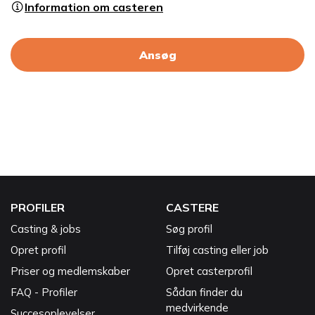
Information om casteren
Ansøg
PROFILER
CASTERE
Casting & jobs
Søg profil
Opret profil
Tilføj casting eller job
Priser og medlemskaber
Opret casterprofil
FAQ - Profiler
Sådan finder du
medvirkende
Succesoplevelser