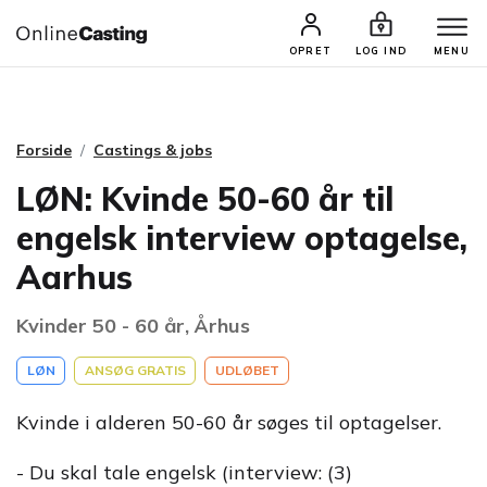
CASTINGS & JOBS
SØG PROFIL
OPRET
LOG IND
MENU
Forside
Castings & jobs
LØN: Kvinde 50-60 år til
engelsk interview optagelse,
Aarhus
Kvinder 50 - 60 år, Århus
LØN
ANSØG GRATIS
UDLØBET
Kvinde i alderen 50-60 år søges til optagelser.
- Du skal tale engelsk (interview: (3)