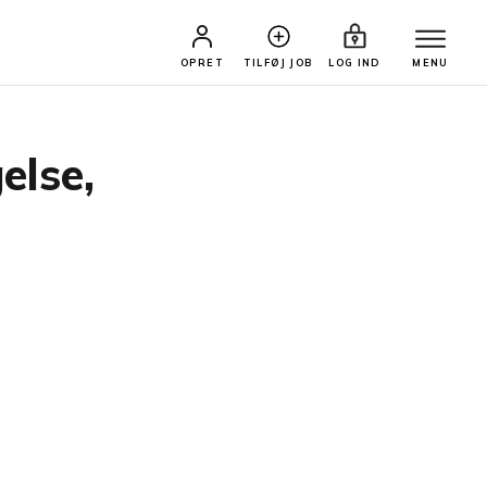
OPRET
TILFØJ JOB
LOG IND
MENU
else,