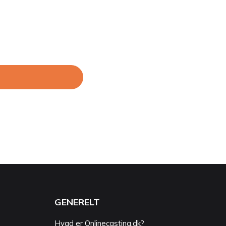
GENERELT
Hvad er Onlinecasting.dk?