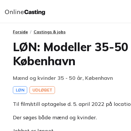
Forside
Castings & jobs
LØN: Modeller 35-50 å
København
Mænd og kvinder 35 - 50 år, København
LØN
UDLØBET
Til film/still optagelse d. 5. april 2022 på loca
Der søges både mænd og kvinder.
Jobbet er lønnet.