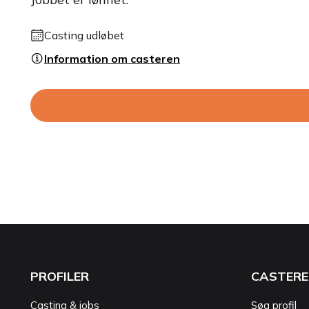
Casting udløbet
Information om casteren
PROFILER
CASTERE
Casting & jobs
Søg profil