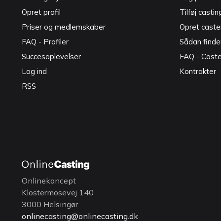
Opret profil
Tilføj castin
Priser og medlemskaber
Opret caster
FAQ - Profiler
Sådan finde
Succesoplevelser
FAQ - Cast
Log ind
Kontrakter
RSS
Onlinekoncept
Klostermosevej 140
3000 Helsingør
onlinecasting@onlinecasting.dk