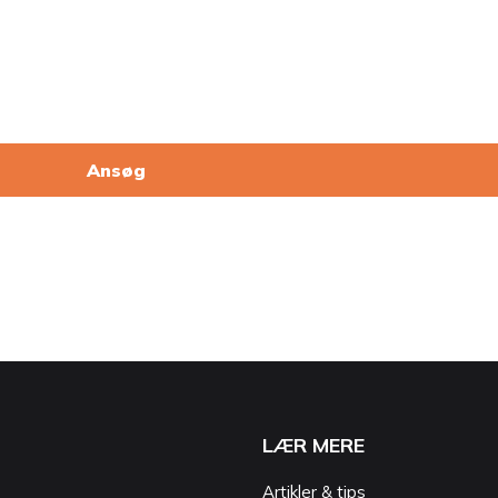
Ansøg
LÆR MERE
Artikler & tips