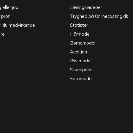
g eller job
Læringsvideoer
profil
Tryghed på Onlinecasting.dk
r du medvirkende
Statister
ere
Hårmodel
Børnemodel
Audition
Bliv model
Skuespiller
Fotomodel