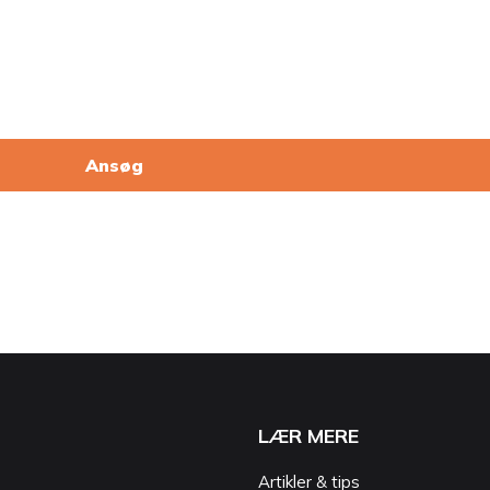
Ansøg
LÆR MERE
Artikler & tips