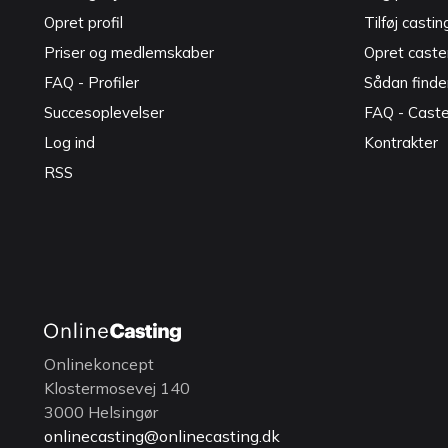
Opret profil
Tilføj castin
Priser og medlemskaber
Opret caster
FAQ - Profiler
Sådan finde
Succesoplevelser
FAQ - Cast
Log ind
Kontrakter
RSS
Onlinekoncept
Klostermosevej 140
3000 Helsingør
onlinecasting@onlinecasting.dk