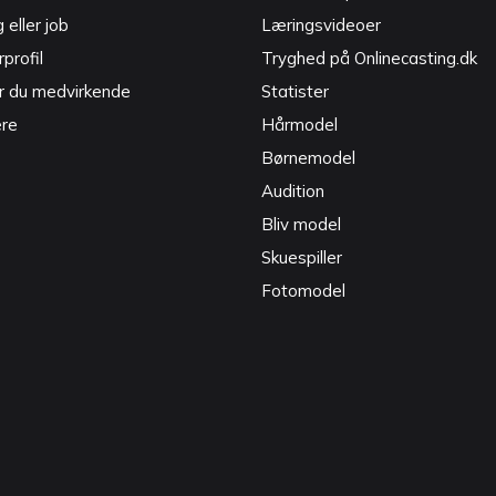
g eller job
Læringsvideoer
profil
Tryghed på Onlinecasting.dk
r du medvirkende
Statister
ere
Hårmodel
Børnemodel
Audition
Bliv model
Skuespiller
Fotomodel