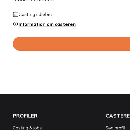
Casting udløbet
Information om casteren
PROFILER
CASTERE
Casting & jobs
Søg profil