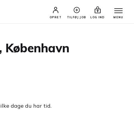
OPRET
TILFØJ JOB
LOG IND
MENU
e, København
ilke dage du har tid.