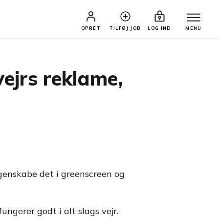
OPRET
TILFØJ JOB
LOG IND
MENU
ejrs reklame,
 genskabe det i greenscreen og
ngerer godt i alt slags vejr.