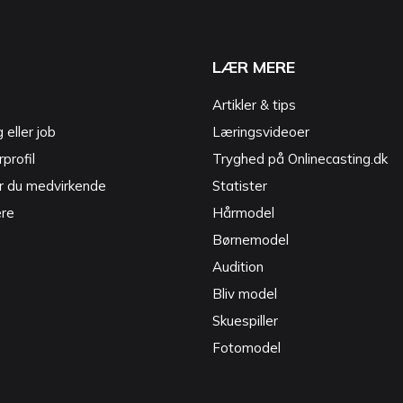
LÆR MERE
Artikler & tips
g eller job
Læringsvideoer
profil
Tryghed på Onlinecasting.dk
r du medvirkende
Statister
ere
Hårmodel
Børnemodel
Audition
Bliv model
Skuespiller
Fotomodel