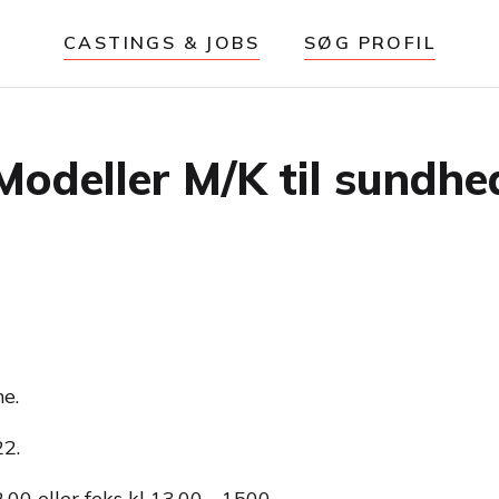
CASTINGS & JOBS
SØG PROFIL
deller M/K til sundhe
e.
22.
.00 eller feks kl 13.00 - 1500.