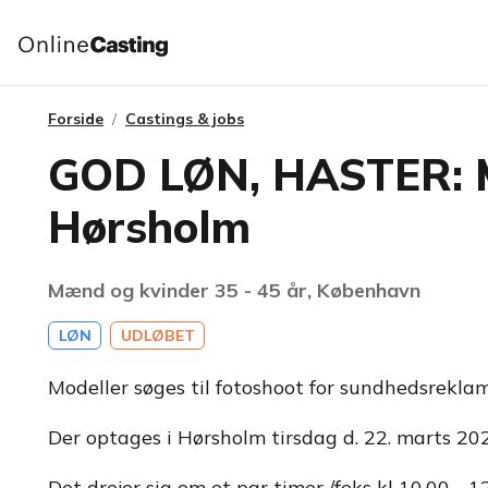
Forside
Castings & jobs
GOD LØN, HASTER: Mo
Hørsholm
Mænd og kvinder 35 - 45 år, København
LØN
UDLØBET
Modeller søges til fotoshoot for sundhedsreklam
Der optages i Hørsholm tirsdag d. 22. marts 20
Det drejer sig om et par timer /feks kl 10.00 - 12