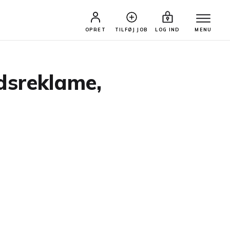
OPRET
TILFØJ JOB
LOG IND
MENU
dsreklame,