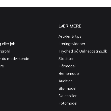
LÆR MERE
Artikler & tips
g eller job
Læringsvideoer
profil
Tryghed på Onlinecasting.dk
r du medvirkende
Statister
ere
Hårmodel
Børnemodel
Audition
Bliv model
Skuespiller
Fotomodel