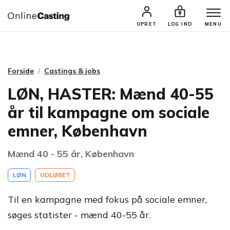
CASTINGS & JOBS
SØG PROFIL
OPRET
LOG IND
MENU
Forside
Castings & jobs
LØN, HASTER: Mænd 40-55
år til kampagne om sociale
emner, København
Mænd 40 - 55 år, København
LØN
UDLØBET
Til en kampagne med fokus på sociale emner,
søges statister - mænd 40-55 år.