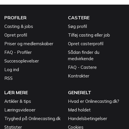
PROFILER
CASTERE
Casting & jobs
Søg profil
Opret profil
Tilføj casting eller job
Priser og medlemskaber
Opret casterprofil
FAQ - Profiler
Sådan finder du
medvirkende
Succesoplevelser
FAQ - Castere
Log ind
Kontrakter
RSS
LÆR MERE
GENERELT
Artikler & tips
Hvad er Onlinecasting.dk?
Læringsvideoer
Mød holdet
Tryghed på Onlinecasting.dk
Handelsbetingelser
Statister
Cookies