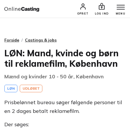
CASTINGS & JOBS
SØG PROFIL
OPRET
LOG IND
MENU
Forside
Castings & jobs
LØN: Mand, kvinde og børn
til reklamefilm, København
Mænd og kvinder 10 - 50 år, København
LØN
UDLØBET
Prisbelønnet bureau søger følgende personer til
en 2 dages betalt reklamefilm.
Der søges: